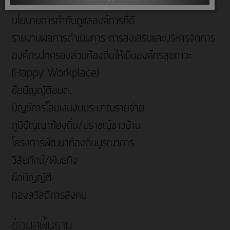
คุณธรรมและจริยธรรม
นโยบายการกำกับดูแลองค์การที่ดี
รายงานผลการดำเนินการ การส่งเสริมและบริหารจัดการ
องค์กรปกครองส่วนท้องถิ่นให้เป็นองค์กรสุขภาวะ
(Happy Workplace)
ข้อบัญญัติอบต.
บัญชีการโอนเงินงบประมาณรายจ่าย
ภูมิปัญญาท้องถิ่น/ปราชญ์ชาวบ้าน
โครงการพัฒนาท้องถิ่นบูรณาการ
วิสัยทัศน์/พันธกิจ
ข้อบัญญัติ
กองสวัสดิการสังคม
ข้อมูลพื้นฐาน