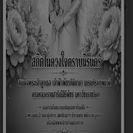
ข้อบัญญัติติดตั้งบ่อดักไขมัน 2562
เขียนโดย
ฮิต: 3435
Super
User
เกี่ยวกับหน่วยงาน
หน้าหลัก
สภาพและข้อมูลพื้นฐาน
มาตรการต่างๆ
ลานกีฬาประจำหมู่บ้าน
ประวัติความเป็นมา
กฎหมายว่าด้วยการจัดตั้งองค์กรปกครองส่วนท้องถิ่น