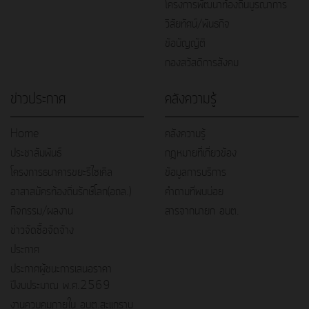
โครงการพัฒนาท้องถิ่นบูรณาการ
วิสัยทัศน์/พันธกิจ
ข้อบัญญัติ
กองสวัสดิการสังคม
ข่าวประกาศ
คลังความรู้
Home
คลังความรู้
ประชาสัมพันธ์
กฎหมายที่เกี่ยวข้อง
โครงการธนาคารขยะรีไซเคิล
ข้อมูลการบริการ
อาสาสมัครท้องถิ่นรักษ์โลก(อถล.)
คำถามที่พบบ่อย
กิจกรรม/ผลงาน
สารจากนายก อบต.
ข่าวจัดซื้อจัดจ้าง
ประกาศ
ประกาศผู้ชนะการเสนอราคา
ปีงบประมาณ พ.ศ.2569
งานควบคุมภายใน อบต.สะแกราบ