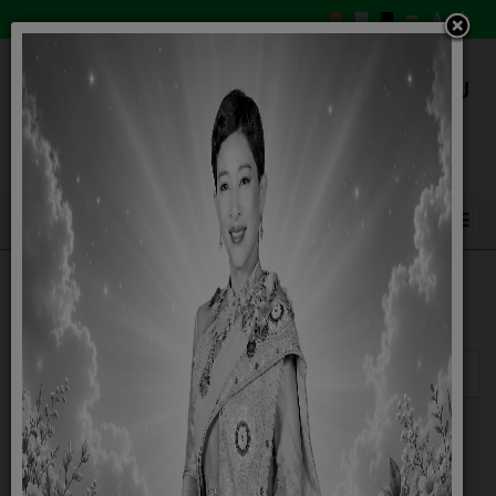
แสดง
#
ชื่อ
ผู้เขียน
ฮิต
ข้อบัญญัติองค์การบริหารส่วนตำบลสะแก
เขียนโดย
ฮิต: 315
ราบ เรื่องการมูลฝอยและสิ่งปฏิกูล
Super
พ.ศ.2566
User