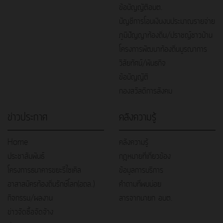
ข้อบัญญัติอบต.
บัญชีการโอนเงินงบประมาณรายจ่าย
ภูมิปัญญาท้องถิ่น/ปราชญ์ชาวบ้าน
โครงการพัฒนาท้องถิ่นบูรณาการ
วิสัยทัศน์/พันธกิจ
ข้อบัญญัติ
กองสวัสดิการสังคม
ข่าวประกาศ
คลังความรู้
Home
คลังความรู้
ประชาสัมพันธ์
กฎหมายที่เกี่ยวข้อง
โครงการธนาคารขยะรีไซเคิล
ข้อมูลการบริการ
อาสาสมัครท้องถิ่นรักษ์โลก(อถล.)
คำถามที่พบบ่อย
กิจกรรม/ผลงาน
สารจากนายก อบต.
ข่าวจัดซื้อจัดจ้าง