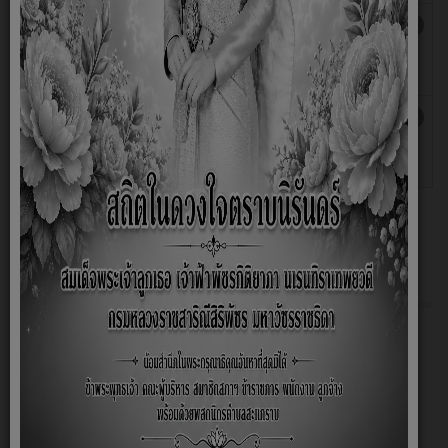
ประกาศเจตจำนง เรื่องเจตนารมณ์และการต้าน
เขียนโดย
ฮิต: 792
การทุจริตคอร์รัปชั่น
Super
User
เจตนารมณ์ของผู้บริหาร
เขียนโดย
ฮิต: 914
Super
User
เกี่ยวกับหน่วยงาน
หน้าหลัก
สภาพและข้อมูลพื้นฐาน
มาตรการต่างๆ
ลานกีฬาประจำหมู่บ้าน