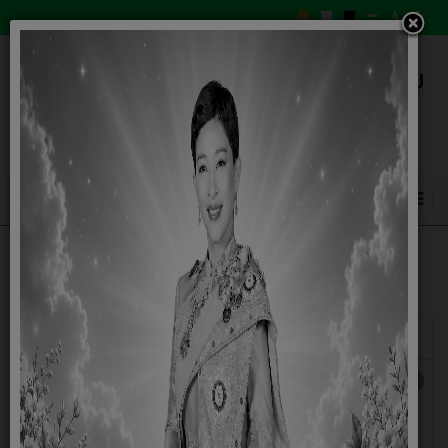
แสดง
#
ชื่อ
ผู้เขียน
ฮิต
ประกาศเจตจำนง เรื่องประกาศเจตจำนง
เขียนโดย
ฮิต: 714
ทางการเมืองในการต่อต้านการทุจริตของผู้
Super
บริหารองค์การบริหารส่วนตำบลสะแกราบ
User