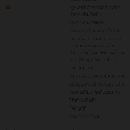
กฎหมายว่าด้วยการจัดตั้งองค์กร
ปกครองส่วนท้องถิ่น
คุณธรรมและจริยธรรม
นโยบายการกำกับดูแลองค์การที่ดี
รายงานผลการดำเนินการ การส่ง
เสริมและบริหารจัดการองค์กร
ปกครองส่วนท้องถิ่นให้เป็นองค์กรสุข
ภาวะ (Happy Workplace)
ข้อบัญญัติอบต.
บัญชีการโอนเงินงบประมาณรายจ่าย
ภูมิปัญญาท้องถิ่น/ปราชญ์ชาวบ้าน
โครงการพัฒนาท้องถิ่นบูรณาการ
วิสัยทัศน์/พันธกิจ
ข้อบัญญัติ
กองสวัสดิการสังคม