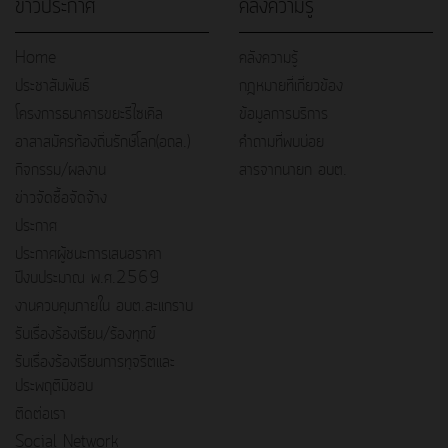
ข่าวประกาศ
คลังความรู้
Home
คลังความรู้
ประชาสัมพันธ์
กฎหมายที่เกี่ยวข้อง
โครงการธนาคารขยะรีไซเคิล
ข้อมูลการบริการ
อาสาสมัครท้องถิ่นรักษ์โลก(อถล.)
คำถามที่พบบ่อย
กิจกรรม/ผลงาน
สารจากนายก อบต.
ข่าวจัดซื้อจัดจ้าง
ประกาศ
ประกาศผู้ชนะการเสนอราคา
ปีงบประมาณ พ.ศ.2569
งานควบคุมภายใน อบต.สะแกราบ
รับเรื่องร้องเรียน/ร้องทุกข์
รับเรื่องร้องเรียนการทุจริตและ
ประพฤติมิชอบ
ติดต่อเรา
Social Network