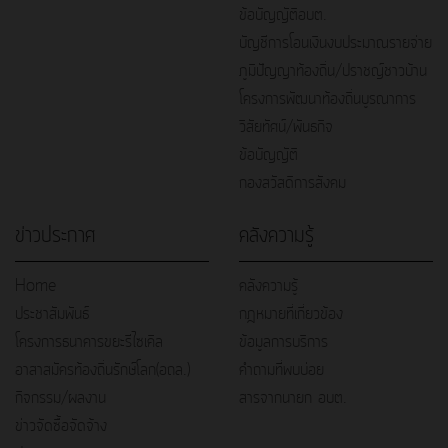
ข้อบัญญัติอบต.
บัญชีการโอนเงินงบประมาณรายจ่าย
ภูมิปัญญาท้องถิ่น/ปราชญ์ชาวบ้าน
โครงการพัฒนาท้องถิ่นบูรณาการ
วิสัยทัศน์/พันธกิจ
ข้อบัญญัติ
กองสวัสดิการสังคม
ข่าวประกาศ
คลังความรู้
Home
คลังความรู้
ประชาสัมพันธ์
กฎหมายที่เกี่ยวข้อง
โครงการธนาคารขยะรีไซเคิล
ข้อมูลการบริการ
อาสาสมัครท้องถิ่นรักษ์โลก(อถล.)
คำถามที่พบบ่อย
กิจกรรม/ผลงาน
สารจากนายก อบต.
ข่าวจัดซื้อจัดจ้าง