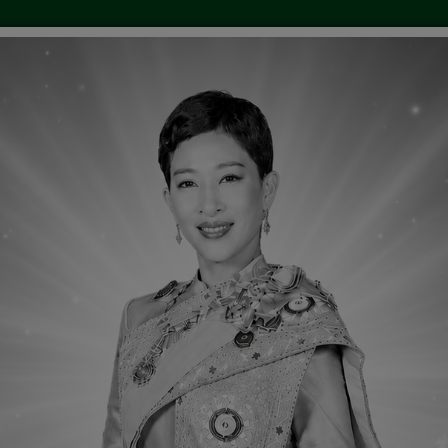
ไซเคิล
อาสาสมัครท้องถิ่นรักษ์โลก(อถล.)
กิจกรรม/ผล
.ศ.2569
งานควบคุมภายใน อบต.สะแกราบ
รับเรื่องร้อ
ติดต่อเรา
Social Network
ระบบจองคิวออนไลน์
ศึกษา