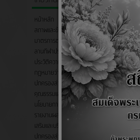
ชื่อ
หน้าหลัก
การนำผล
สภาพและข้อมูลพื้นฐาน
มาตรการต่างๆ
มาตรกา
ลานกีฬาประจำหมู่บ้าน
ประวัติความเป็นมา
มาตรกา
กฎหมายว่าด้วยการจัดตั้งองค์กร
ปกครองส่วนท้องถิ่น
มาตรกา
คุณธรรมและจริยธรรม
นโยบายการกำกับดูแลองค์การที่ดี
เรื่อง
รายงานผลการดำเนินการ การส่ง
Assess
เสริมและบริหารจัดการองค์กร
มาตรกา
ปกครองส่วนท้องถิ่นให้เป็นองค์กร