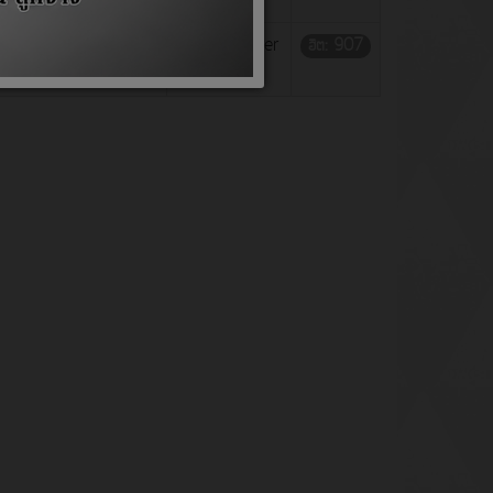
ประจำปีงบประมาณ 2563
เขียนโดย Super
ฮิต: 907
User