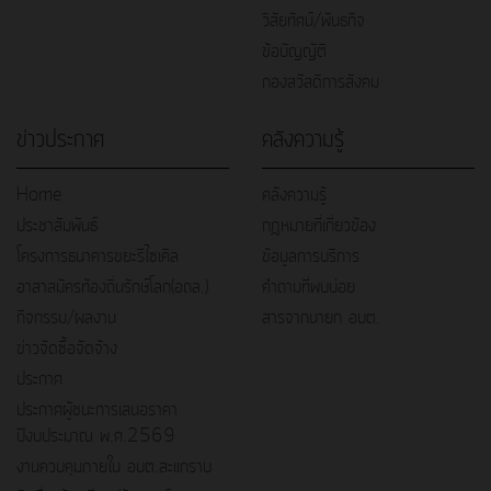
วิสัยทัศน์/พันธกิจ
ข้อบัญญัติ
กองสวัสดิการสังคม
ข่าวประกาศ
คลังความรู้
Home
คลังความรู้
ประชาสัมพันธ์
กฎหมายที่เกี่ยวข้อง
โครงการธนาคารขยะรีไซเคิล
ข้อมูลการบริการ
อาสาสมัครท้องถิ่นรักษ์โลก(อถล.)
คำถามที่พบบ่อย
กิจกรรม/ผลงาน
สารจากนายก อบต.
ข่าวจัดซื้อจัดจ้าง
ประกาศ
ประกาศผู้ชนะการเสนอราคา
ปีงบประมาณ พ.ศ.2569
งานควบคุมภายใน อบต.สะแกราบ