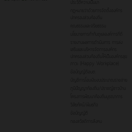
ประวัติความเป็นมา
กฎหมายว่าด้วยการจัดตั้งองค์กร
ปกครองส่วนท้องถิ่น
คุณธรรมและจริยธรรม
นโยบายการกำกับดูแลองค์การที่ดี
รายงานผลการดำเนินการ การส่ง
เสริมและบริหารจัดการองค์กร
ปกครองส่วนท้องถิ่นให้เป็นองค์กรสุข
ภาวะ (Happy Workplace)
ข้อบัญญัติอบต.
บัญชีการโอนเงินงบประมาณรายจ่าย
ภูมิปัญญาท้องถิ่น/ปราชญ์ชาวบ้าน
โครงการพัฒนาท้องถิ่นบูรณาการ
วิสัยทัศน์/พันธกิจ
ข้อบัญญัติ
กองสวัสดิการสังคม