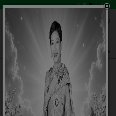
แสดง
#
ชื่อ
ผู้เขียน
กฏหมายน่ารู้ เรื่องแผ่นป้ายทะเบียนรถ ลอก ตัวหนังสือซีด
เขียนโดย
จาง มองไม่เห็นตัวเลข นำออกไปขับขี่ ผิดกฎหมายหรือไม่?
Super
User