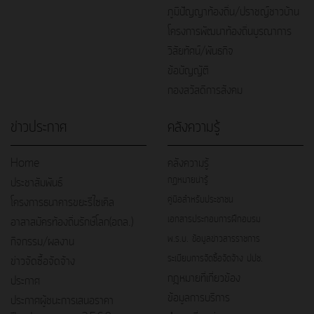
ภูมิปัญญาท้องถิ่น/ปราชญ์ชาวบ้าน
โครงการพัฒนาท้องถิ่นบูรณาการ
วิสัยทัศน์/พันธกิจ
ข้อบัญญัติ
กองสวัสดิการสังคม
ข่าวประกาศ
คลังความรู้
Home
คลังความรู้
กฏหมายน่ารู้
ประชาสัมพันธ์
คู่มือสำหรับประชาชน
โครงการธนาคารขยะรีไซเคิล
เอกสารประกอบการฝึกอบรม
อาสาสมัครท้องถิ่นรักษ์โลก(อถล.)
พ.ร.บ. ข้อมูลข่าวสารราชการ
กิจกรรม/ผลงาน
ระเบียบการจัดซื้อจัดจ้าง ปปช.
ข่าวจัดซื้อจัดจ้าง
กฎหมายที่เกี่ยวข้อง
ประกาศ
ข้อมูลการบริการ
ประกาศผู้ชนะการเสนอราคา